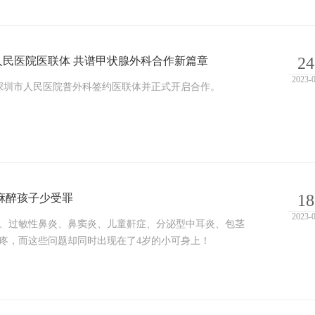
民医院医联体 共谱甲状腺外科合作新篇章
24
2023-
疗与深圳市人民医院普外科签约医联体并正式开启合作。
麻醉孩子少受罪
18
2023-
、过敏性鼻炎、鼻窦炎、儿童鼾症、分泌型中耳炎、包茎
疼，而这些问题却同时出现在了4岁的小可身上！