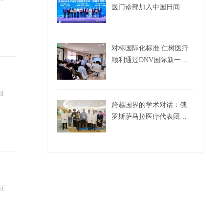
医门诊部加入中国日间手
术联盟
对标国际化标准 仁树医疗
顺利通过DNV国际新一轮
评审！
03
跨越国界的学术对话：俄
罗斯萨马拉医疗代表团到
访仁树眼耳鼻喉开展合作
交流
03