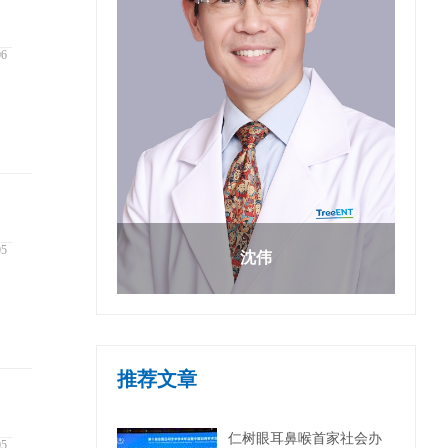
06
05
沈伟
推荐文章
仁树眼耳鼻喉首家社会办
05