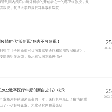
疗邀请到国内颅底内镜外科学的开创者之一的蒋卫红教授，复
滨教授，复旦大学附属眼耳鼻喉科医院
疫情时代“长新冠”危害不可忽视！
25
2023-
刊登了《全国新型冠状病毒感染诊疗和监测数据概述》。
疫情未明显反弹，预示着我国本轮疫情已
2022数字医疗年度创新白皮书》收录！
25
2023-
健康产业格局持续迎来巨变的一年，医疗机构经历了疫情的重
出了不少标杆企业。为此动脉网和蛋壳研