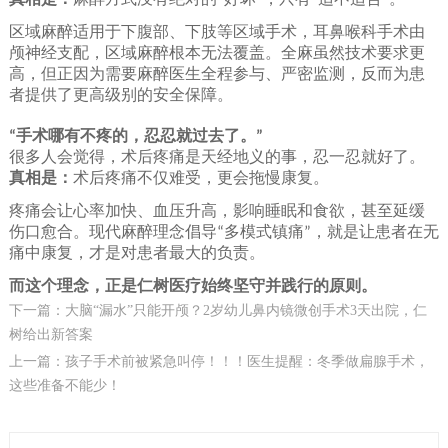
区域麻醉适用于下腹部、下肢等区域手术，耳鼻喉科手术由
颅神经支配，区域麻醉根本无法覆盖。全麻虽然技术要求更
高，但正因为需要麻醉医生全程参与、严密监测，反而为患
者提供了更高级别的安全保障。
手术哪有不疼的，忍忍就过去了。
“
”
很多人会觉得，术后疼痛是天经地义的事，忍一忍就好了。
真相是：
术后疼痛不仅难受，更会拖慢康复。
疼痛会让心率加快、血压升高，影响睡眠和食欲，甚至延缓
伤口愈合。现代麻醉理念倡导
多模式镇痛
，就是让患者在无
“
”
痛中康复，才是对患者最大的负责。
而这个理念，正是仁树医疗始终坚守并践行的原则。
下一篇：大脑“漏水”只能开颅？2岁幼儿鼻内镜微创手术3天出院，仁
树给出新答案
上一篇：孩子手术前被紧急叫停！！！医生提醒：冬季做扁腺手术，
这些准备不能少！