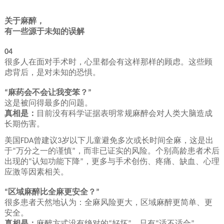
关于麻醉，
有一些
源于未知
的误解
04
很多人在面对手术时，心里都会有这样那样的顾虑。这些顾
虑背后，是对未知的恐惧。
麻药会不会让我变笨？
“
”
这是被问得最多的问题。
真相是：
目前没有科学证据表明常规麻醉会对人类大脑造成
长期伤害。
美国
曾建议
岁以下儿童避免多次或长时间全麻，这是出
FDA
3
于
万分之一的谨慎
，而非已证实的风险。个别高龄患者术后
“
”
出现的
认知功能下降
，更多与手术创伤、疼痛、缺血、心理
“
”
应激等因素相关。
区域麻醉比全麻更安全？
“
”
很多患者天然地认为：全麻风险更大，区域麻醉更简单、更
安全。
真相是：
麻醉方式没有绝对的
好坏
，只有
适不适合
。
“
”
“
”