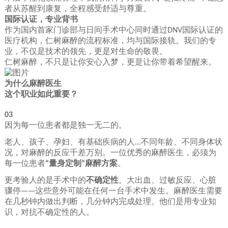
者从苏醒到康复，全程感受舒适与尊重。
国际认证，专业背书
作为国内首家门诊部与日间手术中心同时通过
国际认证的
DNV
医疗机构，仁树麻醉的流程标准，均与国际接轨。我们的专
业，不仅是技术的领先，更是对生命的敬畏。
仁树麻醉，不只是让你安心入梦，更是让你带着希望醒来。
为什么麻醉医生
这个职业
如此重要
？
03
因为每一位患者都是独一无二的。
老人、孩子、孕妇、有基础疾病的人
不同年龄、不同身体状
...
况，对麻醉的反应千差万别。一位优秀的麻醉医生，必须为
每一位患者
量身定制
麻醉方案
。
“
”
更考验人的是手术中的
不确定性
。大出血、过敏反应、心脏
骤停
这些意外可能在任何一台手术中发生。麻醉医生需要
——
在几秒钟内做出判断，几分钟内完成处理。他们是用专业知
识，对抗不确定性的人。