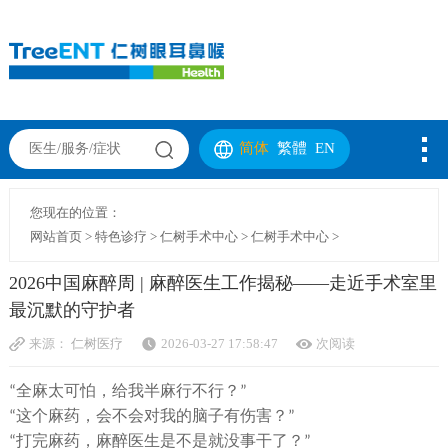
简体
繁體
EN
您现在的位置：
网站首页
>
特色诊疗
>
仁树手术中心
>
仁树手术中心
>
2026中国麻醉周 | 麻醉医生工作揭秘——走近手术室里
最沉默的守护者
来源：
仁树医疗
2026-03-27 17:58:47
次阅读
全麻太可怕，给我半麻行不行？
“
”
这个麻药，会不会对我的脑子有伤害？
“
”
打完麻药，麻醉医生是不是就没事干了？
“
”