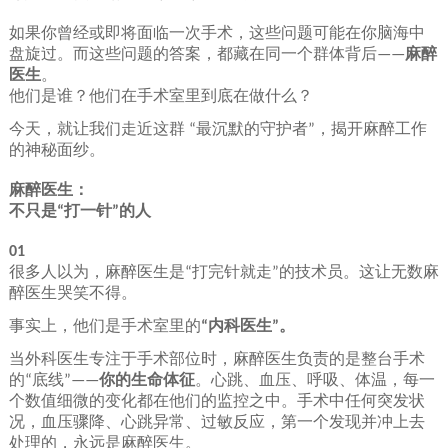
如果你曾经或即将面临一次手术，这些问题可能在你脑海中
盘旋过。而这些问题的答案，都藏在同一个群体背后
麻醉
——
医生
。
他们是谁？他们在手术室里到底在做什么？
今天，就让我们走近这群
最沉默的守护者
，揭开麻醉工作
“
”
的神秘面纱。
麻醉医生：
不只是
打一针
的人
“
”
01
很多人以为，麻醉医生是
打完针就走
的技术员。这让无数麻
“
”
醉医生哭笑不得。
事实上，他们是手术室里的
内科医生
。
“
”
当外科医生专注于手术部位时，麻醉医生负责的是整台手术
的
底线
你的生命体征
。心跳、血压、呼吸、体温，每一
“
”——
个数值细微的变化都在他们的监控之中。手术中任何突发状
况，血压骤降、心跳异常、过敏反应，第一个发现并冲上去
处理的，永远是麻醉医生。