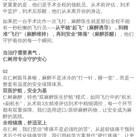
更重要的是，他们是手术全程的领航员。从术前评估，到术
中监护，到术后苏醒，他们从未离开你的身边。
如果把一台手术比作一次飞行，麻醉医生就是那位全程不能
有一秒松懈的飞行员
从平稳
起飞
（麻醉诱导），到精
——
“
”
准
飞行
（麻醉维持），再到安全
降落
（麻醉苏醒）
，他们
“
”
“
”
守护着你的每一个瞬间。
当治疗需要勇气，
仁树
用专业守护安心
02
在仁树眼耳鼻喉，麻醉不是冰冷的
打一针，睡一觉
，而是一
“
”
整套有温度的安全保障体系。
双医护航，安全为基
仁树麻醉，特色
双麻醉医生护航
模式，如同飞行中的
机长
“
”
“
副机长
，从术前
次精准评估到术中精细调控，每一个环节
+
”
3
都有双重保障。我们选用进口
原研麻醉药物，让安全成为麻
/
醉的底线。
全程镇痛，舒适至上
在仁树，我们坚信
疼痛不是必须吃的苦
。从超前镇痛干预到
“
”
术后个性化镇痛管理，我们用科学方案替代
硬扛疼痛
，让患
“
”