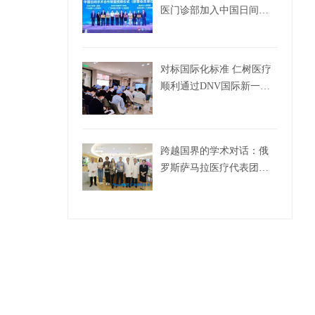
医门诊部加入中国日间手
术联盟
对标国际化标准 仁树医疗
顺利通过DNV国际新一轮
评审！
跨越国界的学术对话：俄
罗斯萨马拉医疗代表团到
访仁树眼耳鼻喉开展合作
交流