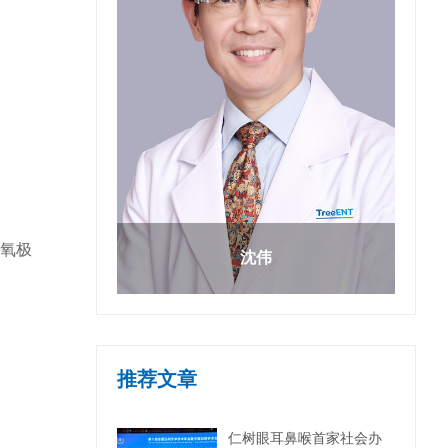
氧极
沈伟
推荐文章
仁树眼耳鼻喉首家社会办