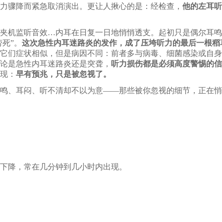
力骤降而紧急取消演出。更让人揪心的是：经检查，
他的左耳听
夹机监听音效
…内耳在日复一日地悄悄透支。起初只是偶尔耳鸣
死”。
这次急性内耳迷路炎的发作，成了压垮听力的最后一根稻
它们症状相似，但是病因不同：前者多与病毒、细菌感染或自身
论是急性内耳迷路炎还是突聋，
听力损伤都是必须高度警惕的信
现：
早有预兆，只是被忽视了。
鸣、耳闷、听不清却不以为意
——那些被你忽视的细节，正在悄
下降，常在几分钟到几小时内出现。