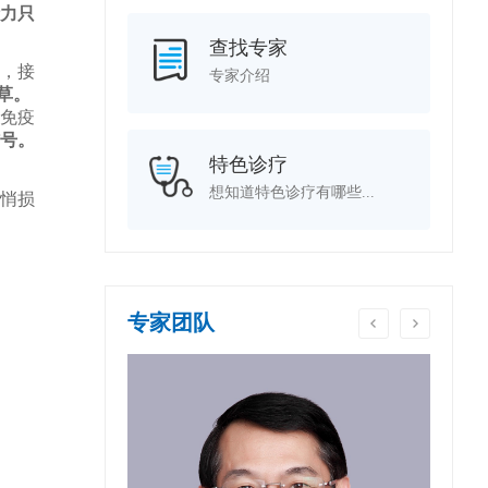
力只
查找专家
，接
专家介绍
草。
免疫
号。
特色诊疗
想知道特色诊疗有哪些...
悄损
专家团队