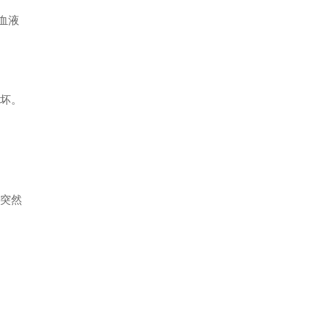
血液
坏。
突然