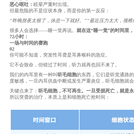
恶心呕吐：
眩晕严重时出现。
但最危险的不是症状本身，而是你的第一反应：
“昨晚熬夜太狠了，休息一下就好。”“最近压力太大，颈椎
很多人会选择
——睡一觉再说。
就在这
“睡一觉”的时间里
72小时：
一场与时间的赛跑
02
你可能不知道，突发性耳聋是耳鼻喉科的急症。
它不会致命，但错过了时间，听力就再也回不来了。
我们的内耳里有一种叫
听毛细胞
的东西，它们是听觉通路的
度敏感，一旦内耳供血中断或发生严重炎症，听毛细胞就会
关键点来了：
听毛细胞，不可再生。一旦受损死亡，就是永
所以突聋的治疗，本质上是和细胞死亡抢时间：