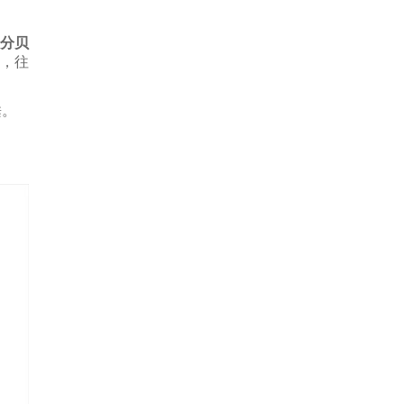
分贝
，往
睡。