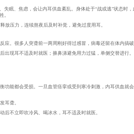
压、失眠、焦虑，会让内耳供血紊乱。身体处于“战或逃”状态时，
牲。
时释放压力，连续熬夜后及时补觉，避免过度用耳。
反应。很多人突聋前一两周刚好得过感冒，病毒还留在体内搞破
后出现耳不适及时就医；擤鼻涕避免用力过猛，单侧交替进行。
衡功能都会受损。一旦血管痉挛或受到寒冷刺激，内耳供血就会
发耳聋。
动后不立即吹冷风、喝冰水，耳不适及时就医。