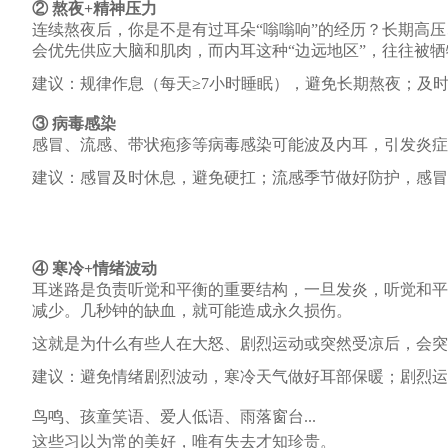
② 熬夜+精神压力
连续熬夜后，你是不是有过耳朵
“嗡嗡响”的经历？长期高
会优先供应大脑和肌肉，而内耳这种“边远地区”，往往被牺
建议：
规律作息（每天
≥7小时睡眠），避免长期熬夜；及
③ 病毒感染
感冒、流感、带状疱疹等病毒感染可能波及内耳，引发炎症
建议：
感冒及时休息，避免硬扛；流感季节做好防护，感冒
④ 寒冷+情绪波动
耳迷路是负责听觉和平衡的重要结构，一旦发炎，听觉和平
减少。几秒钟的缺血，就可能造成永久损伤。
这就是为什么有些人在大怒、剧烈运动或突然受凉后，会突
建议：
避免情绪剧烈波动，寒冷天气做好耳部保暖；剧烈运
鸟鸣、孩童笑语、爱人低语、雨落窗台
...
这些习以为常的美好，唯有失去才知珍贵。