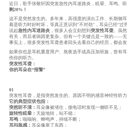
近日，歌手张敬轩因突发急性内耳迷路炎，眩晕、耳鸣、听
剩20%！
这不是突然发生的。多年来，高强度的演出工作、长期侧耳
着是听力时好时坏，等真正意识到"不对劲"，耳朵已经“过劳
说起
急性内耳迷路炎
，很多人会立刻想到
突发性耳聋
。虽然
有关，而后者病因更复杂。但有一个关键点是一致的
——无
事实上，很多突发性耳聋患者回头去看自己的经历，都会发
如果你也是耳机重度用户、熬夜选手或高压加班族，曾有耳
伤你的听力。
突发性耳聋：
你的耳朵在
“报警”
01
突发性耳聋，是指突然发生的、原因不明的感音神经性听力
它的典型症状包括：
突然听不清：
耳朵像被堵住，接电话时发现一侧听不见；
旋转性眩晕：
天旋地转，站不稳；
耳鸣：
嗡嗡响、蝉鸣声，持续不断；
耳闷胀感：
耳朵像塞了东西；