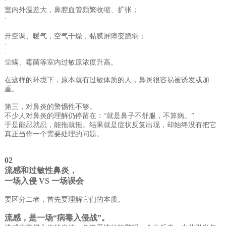
·
室内外温差大，鼻腔血管频繁收缩、扩张；
·
·
开空调、暖气，空气干燥，黏膜屏障变脆弱；
·
·
尘螨、霉菌等室内过敏原浓度升高。
·
在这样的环境下，原本就有过敏体质的人，鼻炎很容易被诱发或加
重。
第三，对鼻炎的警惕性不够。
不少人对鼻炎的理解仍停留在：“就是鼻子不舒服，不算病。”
于是能忍就忍，能拖就拖。结果就是症状反复出现，却始终没有把它
真正当作一个需要处理的问题。
02
流感和过敏性鼻炎，
一场入侵 VS 一场误会
要区分二者，首先要理解它们的本质。
流感，是一场“病毒入侵战”。