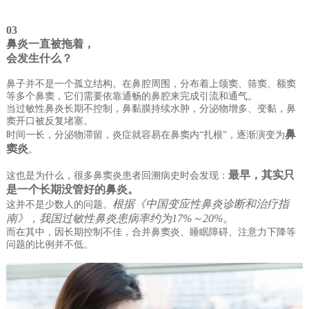
03
鼻炎一直
被拖着
，
会发生什么？
鼻子并不是一个孤立结构。在鼻腔周围，分布着上颌窦、筛窦、额窦
等多个鼻窦，它们需要依靠通畅的鼻腔来完成引流和通气。
当过敏性鼻炎长期不控制，鼻黏膜持续水肿，分泌物增多、变黏，鼻
窦开口被反复堵塞。
鼻
时间一长，分泌物滞留，炎症就容易在鼻窦内“扎根”，逐渐演变为
窦炎
。
最早，其实只
这也是为什么，很多鼻窦炎患者回溯病史时会发现：
是一个长期没管好的鼻炎。
根据《中国变应性鼻炎诊断和治疗指
这并不是少数人的问题。
南》，我国过敏性鼻炎患病率约为17%～20%。
而在其中，因长期控制不佳，合并鼻窦炎、睡眠障碍、注意力下降等
问题的比例并不低。