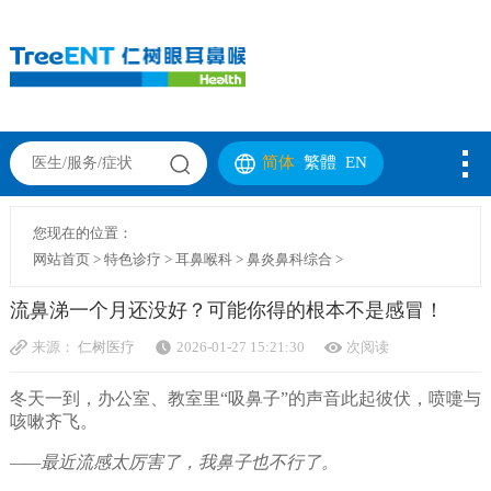
简体
繁體
EN
您现在的位置：
网站首页
>
特色诊疗
>
耳鼻喉科
>
鼻炎鼻科综合
>
流鼻涕一个月还没好？可能你得的根本不是感冒！
来源：
仁树医疗
2026-01-27 15:21:30
次阅读
冬天一到，办公室、教室里“吸鼻子”的声音此起彼伏，喷嚏与
咳嗽齐飞。
——最近流感太厉害了，我鼻子也不行了。