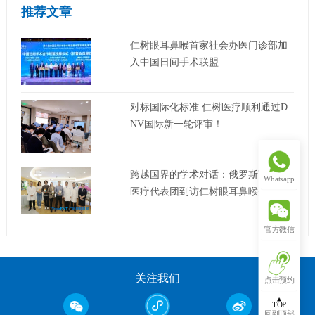
推荐文章
仁树眼耳鼻喉首家社会办医门诊部加
入中国日间手术联盟
对标国际化标准 仁树医疗顺利通过D
NV国际新一轮评审！
跨越国界的学术对话：俄罗斯萨马拉
Whatsapp
医疗代表团到访仁树眼耳鼻喉开展合
作交流
官方微信
关注我们
点击预约
TOP
回到顶部