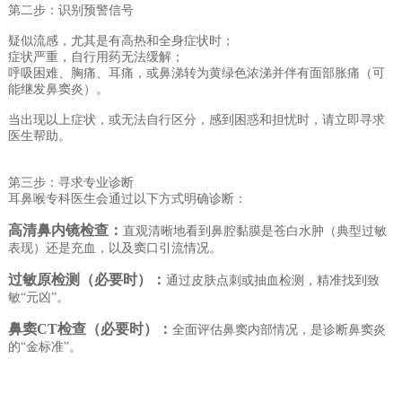
第二步：识别预警信号
疑似流感，尤其是有高热和全身症状时；
症状严重，自行用药无法缓解；
呼吸困难、胸痛、耳痛，或鼻涕转为黄绿色浓涕并伴有面部胀痛（可
能继发鼻窦炎）。
当出现以上症状，或无法自行区分，感到困惑和担忧时，请立即寻求
医生帮助。
第三步：寻求专业诊断
耳鼻喉专科医生会通过以下方式明确诊断：
高清鼻内镜检查：
直观清晰地看到鼻腔黏膜是苍白水肿（典型过敏
表现）还是充血，以及窦口引流情况。
过敏原检测（必要时）：
通过皮肤点刺或抽血检测，精准找到致
敏“元凶”。
鼻窦CT检查（必要时）：
全面评估鼻窦内部情况，是诊断鼻窦炎
的“金标准”。