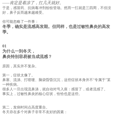
——肯定是着凉了，扛几天就好。
于是，感冒药、抗病毒冲剂纷纷登场。然而一扛就是三四周，不但没
好，鼻子反而越来越难受。
你可能忽略了一件事：
冬季，确实是流感高发期。但同样，也是过敏性鼻炎的高发
季。
01
为什么一到冬天，
鼻炎特别容易被当成
流感
？
原因，其实并不复杂。
第一，症状太像了。
鼻塞、流涕、打喷嚏、脑袋昏昏沉沉，这些症状本身并不“专属于”某
一种疾病。
很多人一旦出现流鼻涕，就自动对号入座：感冒了，或者流感了。
事实上，过敏性鼻炎的核心症状，恰恰也是这些。
第二，发病时间点高度重合。
冬天存在多个对鼻子非常不友好的因素：