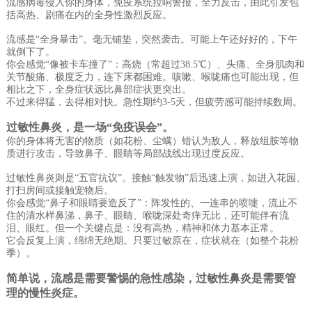
流感病毒侵入你的身体，免疫系统拉响警报，全力反击，由此引发包
括高热、剧痛在内的全身性激烈反应。
流感是“全身暴击”。毫无铺垫，突然袭击。可能上午还好好的，下午
就倒下了。
你会感觉“像被卡车撞了”：高烧（常超过38.5℃）、头痛、全身肌肉和
关节酸痛、极度乏力，连下床都困难。咳嗽、喉咙痛也可能出现，但
相比之下，全身症状远比鼻部症状更突出。
不过来得猛，去得相对快。急性期约3-5天，但疲劳感可能持续数周。
过敏性鼻炎，是一场“免疫误会”。
你的身体将无害的物质（如花粉、尘螨）错认为敌人，释放组胺等物
质进行攻击，导致鼻子、眼睛等局部战线出现过度反应。
过敏性鼻炎则是“五官抗议”。接触“触发物”后迅速上演，如进入花园、
打扫房间或接触宠物后。
你会感觉“鼻子和眼睛要造反了”：阵发性的、一连串的喷嚏，流止不
住的清水样鼻涕，鼻子、眼睛、喉咙深处奇痒无比，还可能伴有流
泪、眼红。但一个关键点是：没有高热，精神和体力基本正常。
它会反复上演，绵绵无绝期。只要过敏原在，症状就在（如整个花粉
季）。
简单说，流感是需要警惕的急性感染，过敏性鼻炎是需要管
理的慢性炎症。