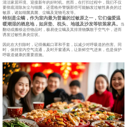
清洁家居环境、迎接新年的好时机。然而，在打扫过程中，我们不仅
要彻底清除灰尘与细菌，还需格外警惕那些可能触发过敏性鼻炎的过
敏原，诸如细菌真菌、尘螨及宠物毛发等。
特别是尘螨，作为室内最为普遍的过敏原之一，它们偏爱温
暖潮湿的栖息地，如床垫、枕头、地毯及沙发等软装家具。
当
翻动或搬移这些物品时，极易使尘螨及其排泄物飘散于空气中，进而
诱发过敏性鼻炎症状。
因此在大扫除时，记得佩戴口罩和手套，以减少对呼吸道的伤害。同
时，保持室内空气流通，及时开窗通风，让新鲜空气进来，也是保护
呼吸道健康的重要措施。