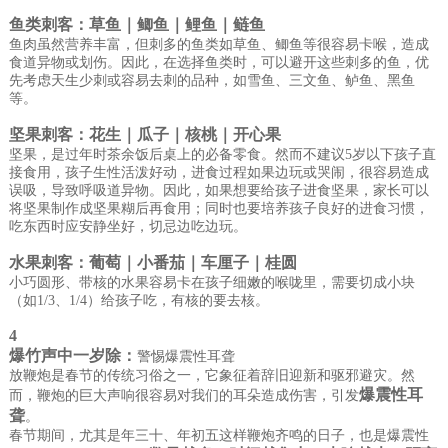
鱼类刺客：草鱼｜鲫鱼｜鲤鱼｜鲢鱼
鱼肉虽然营养丰富，但刺多的鱼类如草鱼、鲫鱼等很容易卡喉，造成
食道异物或划伤。因此，在选择鱼类时，可以避开这些刺多的鱼，优
先考虑天生少刺或容易去刺的品种，如雪鱼、三文鱼、鲈鱼、黑鱼
等。
坚果刺客：花生｜瓜子｜核桃｜开心果
坚果，是过年时茶余饭后桌上的必备零食。然而不建议5岁以下孩子直
接食用，孩子生性活泼好动，进食过程如果边玩或哭闹，很容易造成
误吸，导致呼吸道异物。因此，如果想要给孩子进食坚果，家长可以
将坚果制作成坚果糊后再食用；同时也要培养孩子良好的进食习惯，
吃东西时应安静坐好，切忌边吃边玩。
水果刺客：葡萄｜小番茄｜车厘子｜桂圆
小巧圆形、带核的水果容易卡在孩子细嫩的喉咙里，需要切成小块
（如1/3、1/4）给孩子吃，有核的要去核。
4
爆竹声中一岁除：
警惕爆震性耳聋
放鞭炮是春节的传统习俗之一，它象征着辞旧迎新和驱邪避灾。然
爆震性耳
而，鞭炮的巨大声响很容易对我们的耳朵造成伤害，引发
聋
。
春节期间，尤其是年三十、年初五这样鞭炮齐鸣的日子，也是爆震性