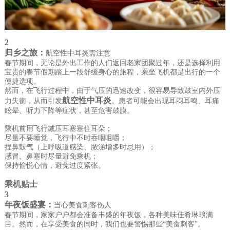
2
归乡之旅：
航空性中耳炎需注意
春节期间，无论是外出工作的人们返回老家团聚过年，还是选择利用
宝贵的春节假期踏上一段舒缓身心的旅程，乘坐飞机都是出行的一个
便捷选项。
然而，在飞行过程中，由于气压的迅速改变，很容易导致鼓室内外压
航空性中耳炎
力失衡，从而引发
。患者可能会出现耳闷耳鸣、耳痛
眩晕、听力下降等症状，甚至危害鼓膜。
乘机前用飞行减压耳塞塞住耳朵；
尽量不要睡觉，飞行中不时吞咽咀嚼；
捏鼻鼓气（上呼吸道感染、脓涕增多时忌用）；
感冒、鼻塞时尽量避免乘机；
保持愉悦心情，避免过度紧张。
乘机贴士
3
年夜饭盛宴：
当心美食刺客伤人
春节期间，家家户户都会准备丰盛的年夜饭，各种美味佳肴琳琅满
目。然而，在享受美食的同时，我们也要警惕那些“美食刺客”。