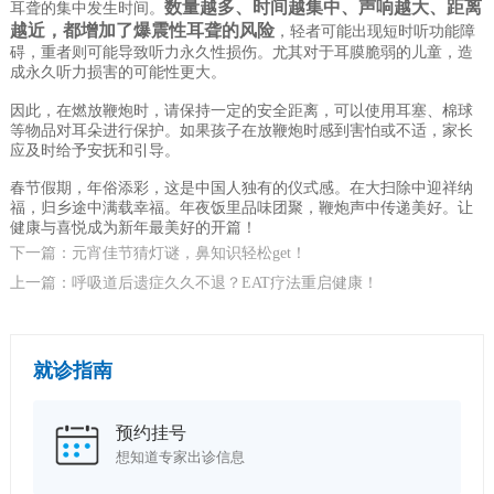
数量越多、时间越集中、声响越大、距离
耳聋的集中发生时间。
越近，都增加了爆震性耳聋的风险
，轻者可能出现短时听功能障
碍，重者则可能导致听力永久性损伤。尤其对于耳膜脆弱的儿童，造
成永久听力损害的可能性更大。
因此，在燃放鞭炮时，请保持一定的安全距离，可以使用耳塞、棉球
等物品对耳朵进行保护。如果孩子在放鞭炮时感到害怕或不适，家长
应及时给予安抚和引导。
春节假期，年俗添彩，这是中国人独有的仪式感。在大扫除中迎祥纳
福，归乡途中满载幸福。年夜饭里品味团聚，鞭炮声中传递美好。让
健康与喜悦成为新年最美好的开篇！
下一篇：元宵佳节猜灯谜，鼻知识轻松get！
上一篇：呼吸道后遗症久久不退？EAT疗法重启健康！
就诊指南
预约挂号
想知道专家出诊信息