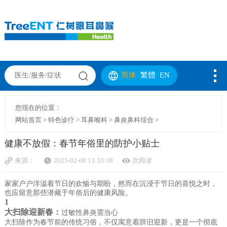
简体
繁體
EN
您现在的位置：
网站首页
>
特色诊疗
>
耳鼻喉科
>
鼻炎鼻科综合
>
健康不放假：春节年俗里的防护小贴士
来源：
2025-02-08 13:33:38
次阅读
家家户户洋溢着节日的欢愉与期盼，然而在沉浸于节日的喜悦之时，
也应留意那些潜藏于年俗后的健康风险。
1
大扫除迎新春：
过敏性鼻炎需当心
大扫除作为春节前的传统习俗，不仅寓意着辞旧迎新，更是一个彻底