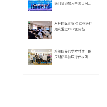
医门诊部加入中国日间手
术联盟
对标国际化标准 仁树医疗
顺利通过DNV国际新一轮
评审！
跨越国界的学术对话：俄
罗斯萨马拉医疗代表团到
访仁树眼耳鼻喉开展合作
交流