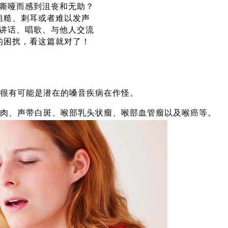
嘶哑而感到沮丧和无助？
粗糙、刺耳或者难以发声
讲话、唱歌、与他人交流
的困扰，看这篇就对了！
很有可能是潜在的嗓音疾病在作怪。
肉、声带白斑、喉部乳头状瘤、喉部血管瘤以及喉癌等。