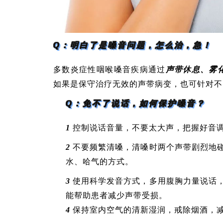
Q：明白了是嗓音问题，怎么治，急！
多数炎症性咽喉嗓音疾病通过
声带休息、雾
如果是保守治疗无效的声带病变，也可针对不
Q：免不了说话，如何保护嗓音？
1
控制说话音量，不要太大声，把握好音
2
不要频繁清嗓，清嗓时两个声带剧烈地
水、哈气的方式。
3
使用科学发音方式，多用腹胸力量说话
能帮助患者减少声带受损。
4
保持室内空气的清新湿润，戒除烟酒，